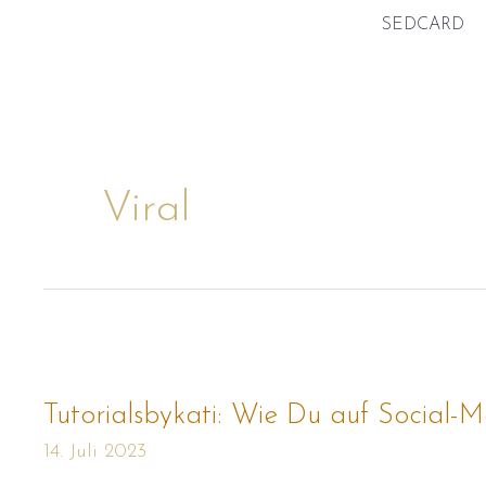
Zum
SEDCARD
Inhalt
springen
Viral
Tutorialsbykati:
Wie
Du
auf
Tutorialsbykati: Wie Du auf Social-M
Social-
Media
14. Juli 2023
viral
gehst