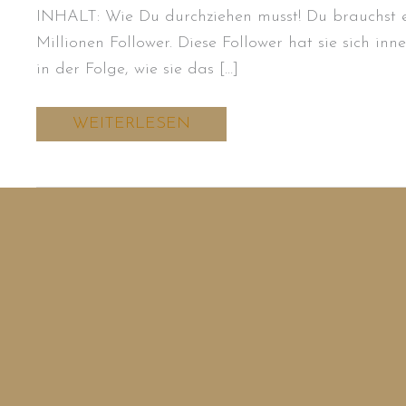
INHALT: Wie Du durchziehen musst! Du brauchst ein
Millionen Follower. Diese Follower hat sie sich in
in der Folge, wie sie das […]
WEITERLESEN