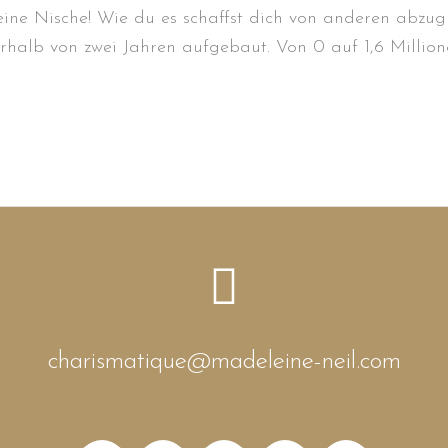
e Nische! Wie du es schaffst dich von anderen abzugren
nerhalb von zwei Jahren aufgebaut. Von 0 auf 1,6 Millio
charismatique@madeleine-neil.com