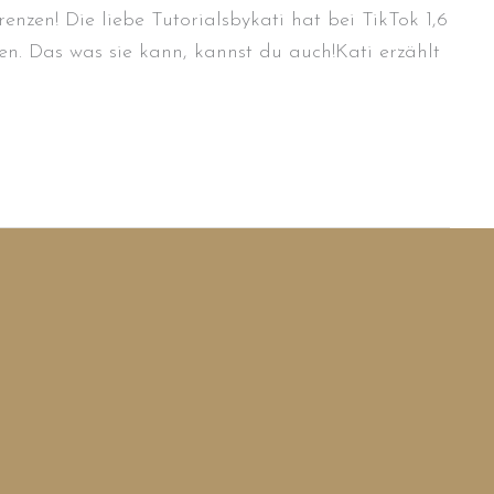
zen! Die liebe Tutorialsbykati hat bei TikTok 1,6
nen. Das was sie kann, kannst du auch!Kati erzählt