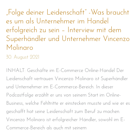
Leidenschaft“
-
„Folge deiner Leidenschaft“ -Was braucht
Was
braucht
es um als Unternehmer im Handel
es
um
erfolgreich zu sein – Interview mit dem
als
Superhändler und Unternehmer Vincenzo
Unternehmer
im
Molinaro
Handel
erfolgreich
30. August 2021
zu
sein
–
INHALT: Geschäfte im E-Commerce Online-Handel Der
Interview
mit
Leidenschaft vertrauen Vincenzo Molinaro ist Superhändler
dem
Superhändler
und Unternehmer im E-Commerce-Bereich. In dieser
und
Podcastfolge erzählt er uns von seinem Start im Online-
Unternehmer
Vincenzo
Business, welche Fehltritte er einstecken musste und wie er es
Molinaro
geschafft hat seine Leidenschaft zum Beruf zu machen.
Vincenzo Molinaro ist erfolgreicher Händler, sowohl im E-
Commerce-Bereich als auch mit seinem