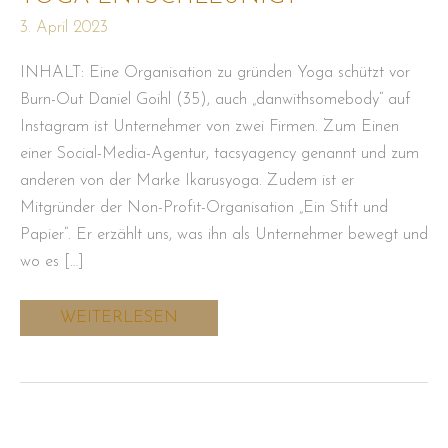
3. April 2023
INHALT: Eine Organisation zu gründen Yoga schützt vor
Burn-Out Daniel Goihl (35), auch „danwithsomebody“ auf
Instagram ist Unternehmer von zwei Firmen. Zum Einen
einer Social-Media-Agentur, tacsyagency genannt und zum
anderen von der Marke Ikarusyoga. Zudem ist er
Mitgründer der Non-Profit-Organisation „Ein Stift und
Papier“. Er erzählt uns, was ihn als Unternehmer bewegt und
wo es […]
WEITERLESEN
„Folge
deiner