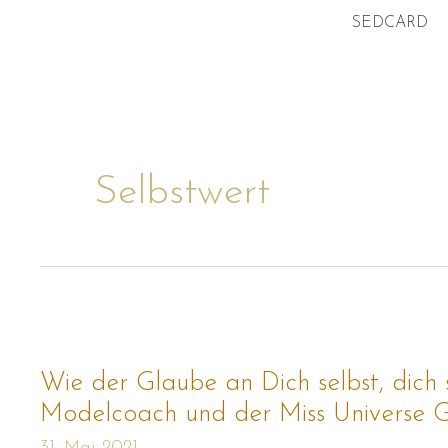
Zum
SEDCARD
Inhalt
springen
Selbstwert
Wie
der
Glaube
an
Wie der Glaube an Dich selbst, dich 
Dich
selbst,
Modelcoach und der Miss Universe 
dich
scheinbar
31. Mai 2021