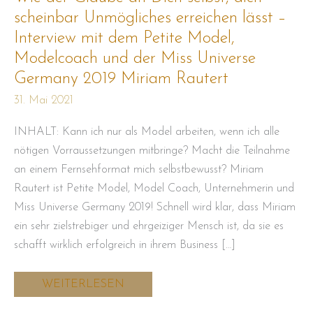
Dich
selbst,
scheinbar Unmögliches erreichen lässt –
dich
scheinbar
Interview mit dem Petite Model,
Unmögliches
Modelcoach und der Miss Universe
erreichen
lässt
Germany 2019 Miriam Rautert
–
Interview
31. Mai 2021
mit
dem
Petite
INHALT: Kann ich nur als Model arbeiten, wenn ich alle
Model,
Modelcoach
nötigen Vorraussetzungen mitbringe? Macht die Teilnahme
und
der
an einem Fernsehformat mich selbstbewusst? Miriam
Miss
Rautert ist Petite Model, Model Coach, Unternehmerin und
Universe
Germany
Miss Universe Germany 2019! Schnell wird klar, dass Miriam
2019
Miriam
ein sehr zielstrebiger und ehrgeiziger Mensch ist, da sie es
Rautert
schafft wirklich erfolgreich in ihrem Business […]
WEITERLESEN