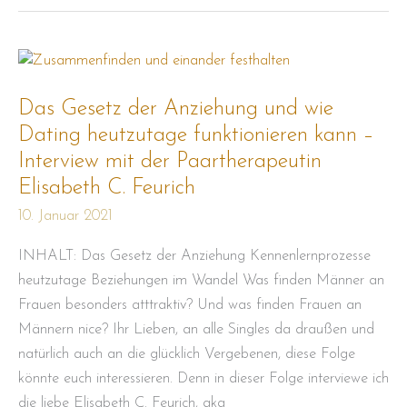
Das
Gesetz
der
Anziehung
Das Gesetz der Anziehung und wie
und
wie
Dating heutzutage funktionieren kann –
Dating
heutzutage
Interview mit der Paartherapeutin
funktionieren
Elisabeth C. Feurich
kann
–
Interview
10. Januar 2021
mit
der
INHALT: Das Gesetz der Anziehung Kennenlernprozesse
Paartherapeutin
Elisabeth
heutzutage Beziehungen im Wandel Was finden Männer an
C.
Feurich
Frauen besonders atttraktiv? Und was finden Frauen an
Männern nice? Ihr Lieben, an alle Singles da draußen und
natürlich auch an die glücklich Vergebenen, diese Folge
könnte euch interessieren. Denn in dieser Folge interviewe ich
die liebe Elisabeth C. Feurich, aka