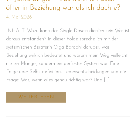
was
wenn
öfter in Beziehung war als ich dachte?
ich
doch
4. Mai 2026
öfter
in
Beziehung
INHALT: Wozu kann das Single-Dasein dienlich sein Was ist
war
daraus entstanden? In dieser Folge spreche ich mit der
als
ich
systemischen Beraterin Olga Bardohl darüber, was
dachte?
Beziehung wirklich bedeutet und warum mein Weg vielleicht
nie ein Mangel, sondern ein perfektes System war. Eine
Folge über Selbstdefinition, Lebensentscheidungen und die
Frage: Was, wenn alles genau richtig war? Und […]
WEITERLESEN
Autorin