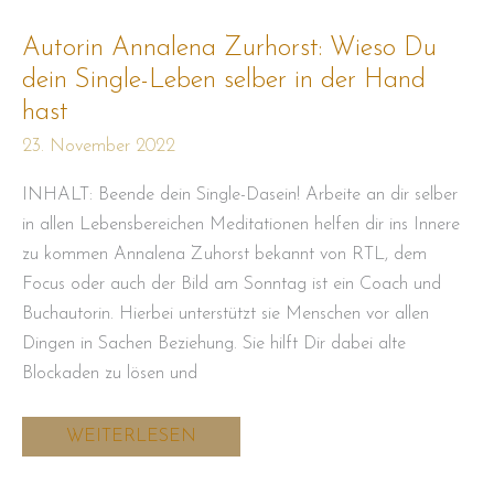
Annalena
Zurhorst:
Wieso
Autorin Annalena Zurhorst: Wieso Du
Du
dein
dein Single-Leben selber in der Hand
Single-
Leben
hast
selber
in
23. November 2022
der
Hand
hast
INHALT: Beende dein Single-Dasein! Arbeite an dir selber
in allen Lebensbereichen Meditationen helfen dir ins Innere
zu kommen Annalena Zuhorst bekannt von RTL, dem
Focus oder auch der Bild am Sonntag ist ein Coach und
Buchautorin. Hierbei unterstützt sie Menschen vor allen
Dingen in Sachen Beziehung. Sie hilft Dir dabei alte
Blockaden zu lösen und
WEITERLESEN